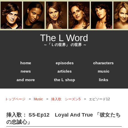
The L Word
～「Ｌの世界」 の世界 ～
home
episodes
characters
news
articles
music
and more
the L shop
links
トップページ
Music
挿入歌 シーズン5
エピソード12
挿入歌： S5-Ep12 Loyal And True 「彼女たち
の忠誠心」