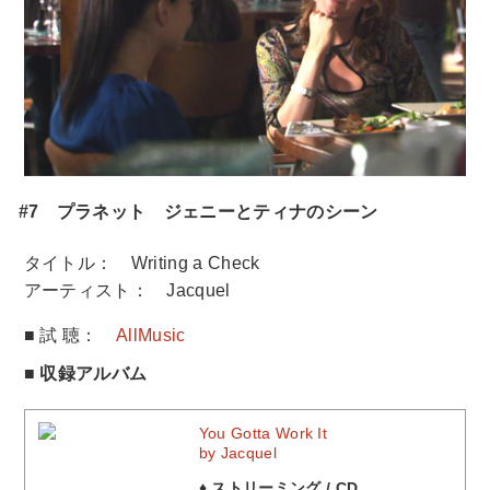
#7 プラネット ジェニーとティナのシーン
タイトル： Writing a Check
アーティスト： Jacquel
■ 試 聴：
AllMusic
■ 収録アルバム
You Gotta Work It
by Jacquel
♦ ストリーミング / CD