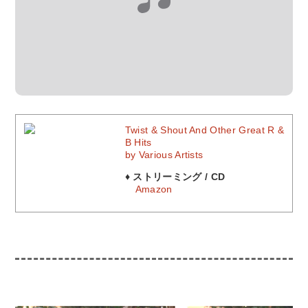
Twist & Shout And Other Great R &
B Hits
by Various Artists
♦ ストリーミング / CD
Amazon