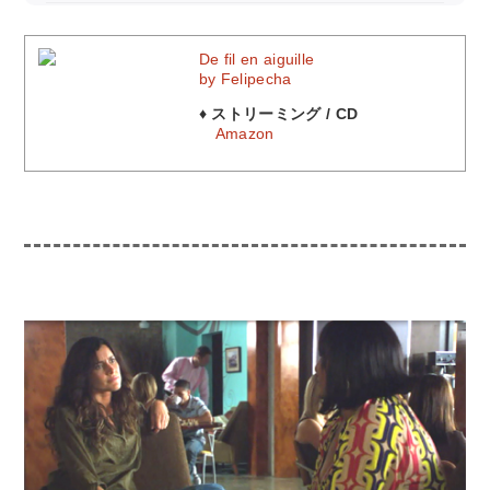
De fil en aiguille
by Felipecha
♦ ストリーミング / CD
Amazon