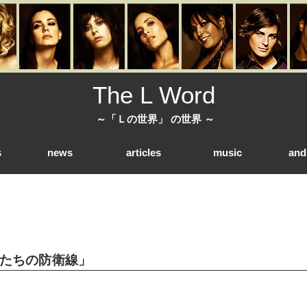
The L Word
～「Ｌの世界」 の世界 ～
s
news
articles
music
and
e「彼女たちの防衛線」