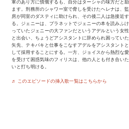
軍のあり方に憤慨するも、自分はターシャの味方だと
ます。刑務所のシャワー室で脅しを受けたヘレナは、
房が同室のダスティに助けられ、その後二人は急接近
る。ジェニーは、プラネットでジェニーの本を読みふ
っていたジェニーの大ファンだというアデルという女
と出会い、ちょうどアシスタントに辞められ困ってい
矢先、テキパキと仕事をこなすアデルをアシスタント
して採用することにする。一方、ジョイスから熱烈な
を受けて困惑気味のフィリスは、他の人とも付き合い
いと打ち明ける。
♬ このエピソードの挿入歌一覧はこちらから