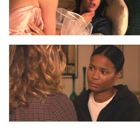
励
監
す
け
性
た
と
愛
た