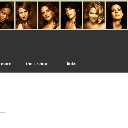
 more
the L shop
links