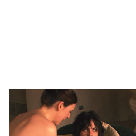
い
チ
ャ
か
な