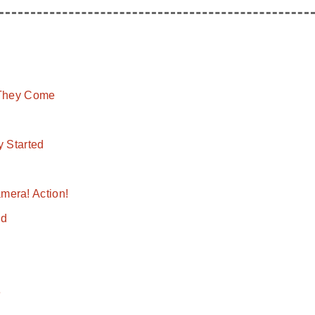
hey Come
Started
a! Action!
d
e