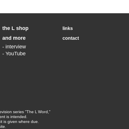
the L shop
links
and more
contact
- interview
- YouTube
levision series "The L Word,"
nt is intended.
t is given where due.
ite.