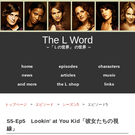
The L Word
～「Ｌの世界」 の世界 ～
home
episodes
characters
news
articles
music
and more
the L shop
links
トップページ
エピソード
シーズン5
エピソード5
S5-Ep5 Lookin' at You Kid「彼女たちの視
線」