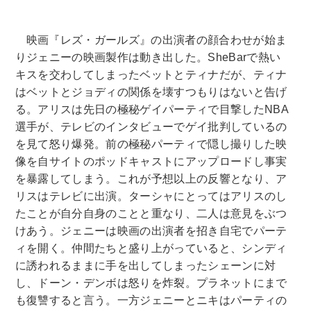
映画『レズ・ガールズ』の出演者の顔合わせが始ま
りジェニーの映画製作は動き出した。SheBarで熱い
キスを交わしてしまったベットとティナだが、ティナ
はベットとジョディの関係を壊すつもりはないと告げ
る。アリスは先日の極秘ゲイパーティで目撃したNBA
選手が、テレビのインタビューでゲイ批判しているの
を見て怒り爆発。前の極秘パーティで隠し撮りした映
像を自サイトのポッドキャストにアップロードし事実
を暴露してしまう。これが予想以上の反響となり、ア
リスはテレビに出演。ターシャにとってはアリスのし
たことが自分自身のことと重なり、二人は意見をぶつ
けあう。ジェニーは映画の出演者を招き自宅でパーテ
ィを開く。仲間たちと盛り上がっていると、シンディ
に誘われるままに手を出してしまったシェーンに対
し、ドーン・デンボは怒りを炸裂。プラネットにまで
も復讐すると言う。一方ジェニーとニキはパーティの